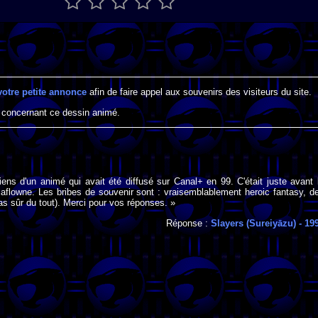
votre petite annonce
afin de faire appel aux souvenirs des visiteurs du site.
 concernant ce dessin animé.
ns d'un animé qui avait été diffusé sur Canal+ en 99. C'était juste avant 
caflowne. Les bribes de souvenir sont : vraisemblablement heroic fantasy, d
pas sûr du tout). Merci pour vos réponses. »
Réponse :
Slayers (Sureiyāzu)
- 19