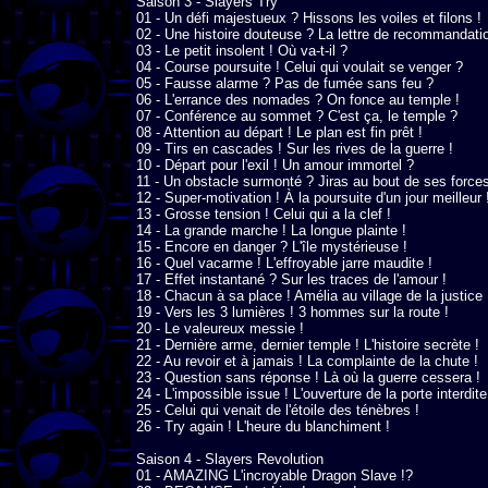
Saison 3 - Slayers Try

01 - Un défi majestueux ? Hissons les voiles et filons !

02 - Une histoire douteuse ? La lettre de recommandation
03 - Le petit insolent ! Où va-t-il ?

04 - Course poursuite ! Celui qui voulait se venger ?

05 - Fausse alarme ? Pas de fumée sans feu ?

06 - L'errance des nomades ? On fonce au temple !

07 - Conférence au sommet ? C'est ça, le temple ?

08 - Attention au départ ! Le plan est fin prêt !

09 - Tirs en cascades ! Sur les rives de la guerre !

10 - Départ pour l'exil ! Un amour immortel ?

11 - Un obstacle surmonté ? Jiras au bout de ses forces 
12 - Super-motivation ! À la poursuite d'un jour meilleur !
13 - Grosse tension ! Celui qui a la clef !

14 - La grande marche ! La longue plainte !

15 - Encore en danger ? L'île mystérieuse !

16 - Quel vacarme ! L'effroyable jarre maudite !

17 - Effet instantané ? Sur les traces de l'amour !

18 - Chacun à sa place ! Amélia au village de la justice !
19 - Vers les 3 lumières ! 3 hommes sur la route !

20 - Le valeureux messie !

21 - Dernière arme, dernier temple ! L'histoire secrète !

22 - Au revoir et à jamais ! La complainte de la chute !

23 - Question sans réponse ! Là où la guerre cessera !

24 - L'impossible issue ! L'ouverture de la porte interdite 
25 - Celui qui venait de l'étoile des ténèbres !

26 - Try again ! L'heure du blanchiment !

Saison 4 - Slayers Revolution

01 - AMAZING L'incroyable Dragon Slave !?
