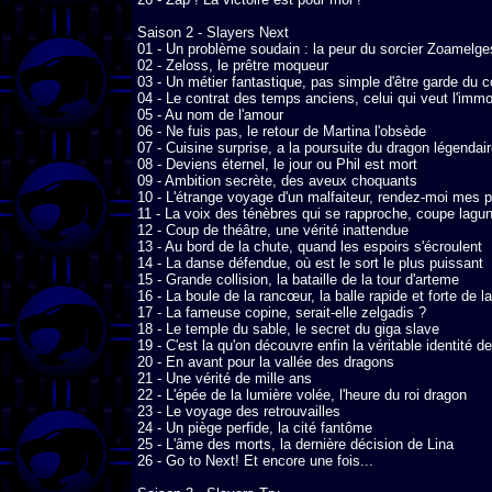
Saison 2 - Slayers Next

01 - Un problème soudain : la peur du sorcier Zoamelges
02 - Zeloss, le prêtre moqueur

03 - Un métier fantastique, pas simple d'être garde du c
04 - Le contrat des temps anciens, celui qui veut l'immort
05 - Au nom de l'amour

06 - Ne fuis pas, le retour de Martina l'obsède

07 - Cuisine surprise, a la poursuite du dragon légendair
08 - Deviens éternel, le jour ou Phil est mort

09 - Ambition secrète, des aveux choquants

10 - L'étrange voyage d'un malfaiteur, rendez-moi mes p
11 - La voix des ténèbres qui se rapproche, coupe lagun
12 - Coup de théâtre, une vérité inattendue

13 - Au bord de la chute, quand les espoirs s'écroulent

14 - La danse défendue, où est le sort le plus puissant

15 - Grande collision, la bataille de la tour d'arteme

16 - La boule de la rancœur, la balle rapide et forte de la
17 - La fameuse copine, serait-elle zelgadis ?

18 - Le temple du sable, le secret du giga slave

19 - C'est la qu'on découvre enfin la véritable identité de
20 - En avant pour la vallée des dragons

21 - Une vérité de mille ans

22 - L'épée de la lumière volée, l'heure du roi dragon

23 - Le voyage des retrouvailles

24 - Un piège perfide, la cité fantôme

25 - L'âme des morts, la dernière décision de Lina

26 - Go to Next! Et encore une fois...
