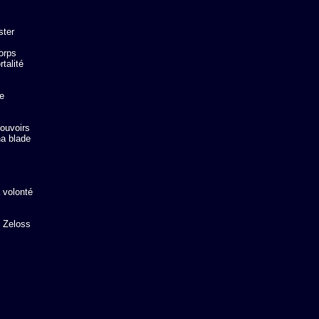
ter

orps

alité

e

ouvoirs

a blade

 volonté

 Zeloss
