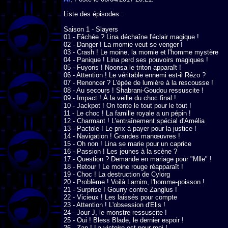
Liste des épisodes :

Saison 1 - Slayers

01 - Fâchée ? Lina déchaîne l'éclair magique !

02 - Danger ! La momie veut se venger !

03 - Crash ! Le moine, la momie et l'homme mystère

04 - Panique ! Lina perd ses pouvoirs magiques !

05 - Fuyons ! Noonsa le triton apparaît !

06 - Attention ! Le véritable ennemi est-il Rézo ?

07 - Renoncer ? L'épée de lumière à la rescousse !

08 - Au secours ! Shabrani-Goudou ressuscite !

09 - Impact ! À la veille du choc final !

10 - Jackpot ! On tente le tout pour le tout !

11 - Le choc ! La famille royale a un pépin !

12 - Charmant ! L'entraînement spécial d'Amélia

13 - Pactole ! Le prix à payer pour la justice !

14 - Navigation ! Grandes manœuvres !

15 - Oh non ! Lina se marie pour un caprice

16 - Passion ! Les jeunes à la scène ?

17 - Question ? Demande en mariage pour "Mlle" !

18 - Retour ! Le moine rouge réapparaît !

19 - Choc ! La destruction de Cylorg

20 - Problème ! Voilà Larnim, l'homme-poisson !

21 - Surprise ! Gourry contre Zanglus !

22 - Vicieux ! Les laissés pour compte

23 - Attention ! L'obsession d'Elis !

24 - Jour J, le monstre ressuscite !

25 - Oui ! Bless Blade, le dernier espoir !

26 - Zap ! La victoire est pour moi !
