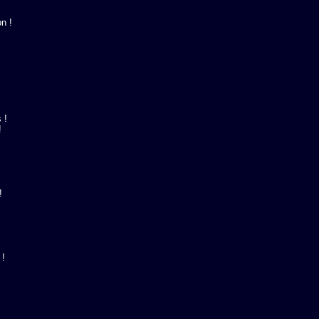
 !

!





!
