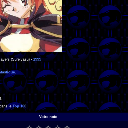
layers
(Sureiyāzu) -
1995
tastique
.
).
 dans le
Top 100
:
Votre note