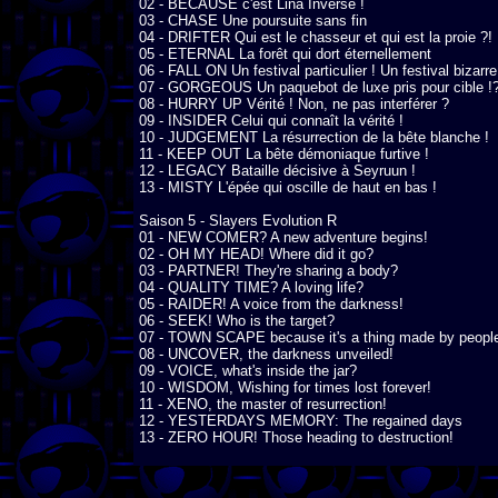
02 - BECAUSE c'est Lina Inverse !

03 - CHASE Une poursuite sans fin

04 - DRIFTER Qui est le chasseur et qui est la proie ?!

05 - ETERNAL La forêt qui dort éternellement

06 - FALL ON Un festival particulier ! Un festival bizarr
07 - GORGEOUS Un paquebot de luxe pris pour cible !?
08 - HURRY UP Vérité ! Non, ne pas interférer ?

09 - INSIDER Celui qui connaît la vérité !

10 - JUDGEMENT La résurrection de la bête blanche !

11 - KEEP OUT La bête démoniaque furtive !

12 - LEGACY Bataille décisive à Seyruun !

13 - MISTY L'épée qui oscille de haut en bas !

Saison 5 - Slayers Evolution R

01 - NEW COMER? A new adventure begins!

02 - OH MY HEAD! Where did it go?

03 - PARTNER! They're sharing a body?

04 - QUALITY TIME? A loving life?

05 - RAIDER! A voice from the darkness!

06 - SEEK! Who is the target?

07 - TOWN SCAPE because it's a thing made by people
08 - UNCOVER, the darkness unveiled!

09 - VOICE, what's inside the jar?

10 - WISDOM, Wishing for times lost forever!

11 - XENO, the master of resurrection!

12 - YESTERDAYS MEMORY: The regained days

13 - ZERO HOUR! Those heading to destruction!