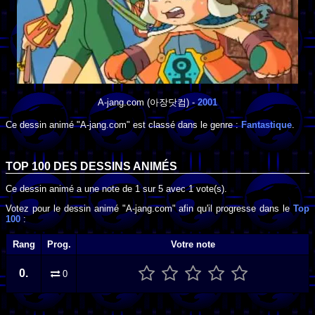
A-jang.com
(아장닷컴) -
2001
Ce dessin animé "A-jang.com" est classé dans le genre :
Fantastique
.
TOP 100 DES
DESSINS ANIMÉS
Ce dessin animé a une note de
1
sur
5
avec
1
vote(s).
Votez pour le dessin animé "A-jang.com" afin qu'il progresse dans le
Top
100
:
Rang
Prog.
Votre note
0.
0