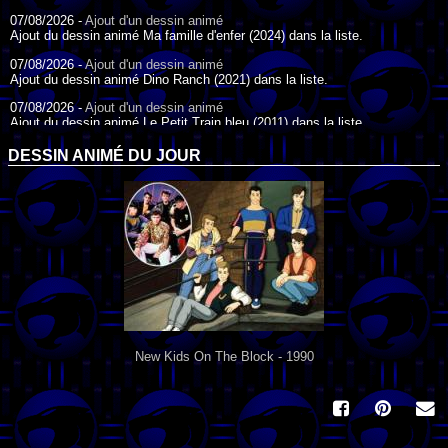
07/08/2026 -
Ajout d'un dessin animé
Ajout du dessin animé Ma famille d'enfer (2024) dans la liste.
07/08/2026 -
Ajout d'un dessin animé
Ajout du dessin animé Dino Ranch (2021) dans la liste.
07/08/2026 -
Ajout d'un dessin animé
Ajout du dessin animé Le Petit Train bleu (2011) dans la liste.
07/08/2026 -
Ajout d'un dessin animé
DESSIN ANIMÉ DU JOUR
Ajout du dessin animé Agent Spécial Oso (2009) dans la liste.
17/07/2026 -
Ajout d'un dessin animé
Ajout du dessin animé Peter Pan (1988) dans la liste.
17/07/2026 -
Ajout d'un dessin animé
Ajout du dessin animé Le Bossu de Notre-Dame (1996) dans la liste.
New Kids On The Block - 1990