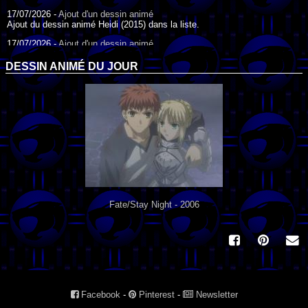
17/07/2026 -
Ajout d'un dessin animé
Ajout du dessin animé Heidi (2015) dans la liste.
17/07/2026 -
Ajout d'un dessin animé
Ajout du dessin animé Heidi (1995) dans la liste.
DESSIN ANIMÉ DU JOUR
09/07/2026 -
Ajout d'un dessin animé
Ajout du dessin animé Genki l'Aventurier de la Chance (2006) dans la
liste.
04/07/2026 -
Ajout d'un dessin animé
Ajout du dessin animé Vilain Petit Canard (2000) dans la liste.
04/07/2026 -
Ajout d'un dessin animé
Ajout du dessin animé Le Noël du vilain petit canard (2003) dans la liste.
Fate/Stay Night - 2006
Facebook
-
Pinterest
-
Newsletter