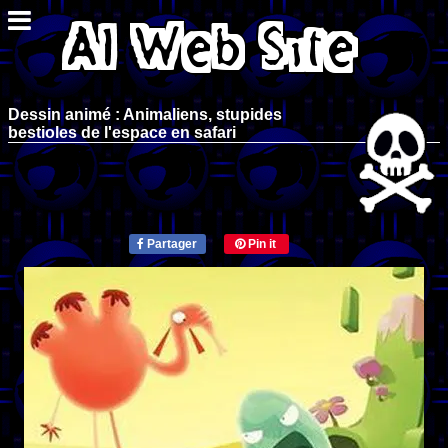
Dessin animé : Animaliens, stupides
bestioles de l'espace en safari
Partager
Pin it