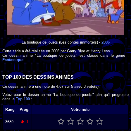
La boutique de jouets
(Les contes immortels) -
2006
Cette série a été réalisée en
2006
par
Garry Blye
et
Henry Less
.
Ce dessin animé "La boutique de jouets" est classé dans le genre :
Fantastique
.
TOP 100 DES
DESSINS ANIMÉS
Ce dessin animé a une note de
4.67
sur
5
avec
3
vote(s).
Votez pour le dessin animé "La boutique de jouets" afin qu'il progresse
dans le
Top 100
:
Rang
Prog.
Votre note
3689.
-1