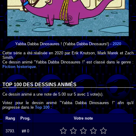
Yabba Dabba Dinosaures !
(Yabba Dabba Dinosaurs!) -
2020
Cette série a été réalisée en
2020
par
Erik Knutson
,
Mark Marek
et
Zach
Smith
.
Ce dessin animé "Yabba Dabba Dinosaures !" est classé dans le genre :
Fiction historique
.
TOP 100 DES
DESSINS ANIMÉS
Ce dessin animé a une note de
5.00
sur
5
avec
1
vote(s).
Votez pour le dessin animé "Yabba Dabba Dinosaures !" afin qu'il
progresse dans le
Top 100
:
Rang
Prog.
Votre note
3793.
0