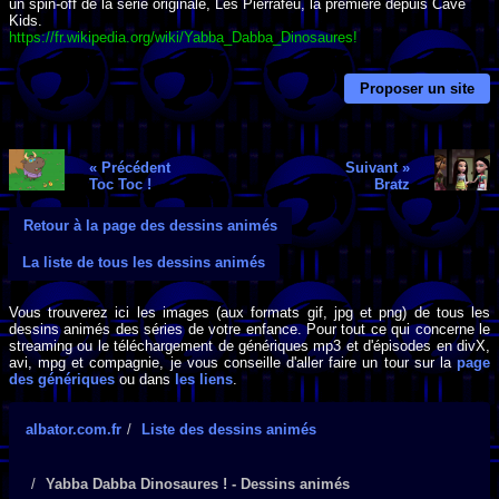
un spin-off de la série originale, Les Pierrafeu, la première depuis Cave
Kids.
https://fr.wikipedia.org/wiki/Yabba_Dabba_Dinosaures!
Proposer un site
« Précédent
Suivant »
Toc Toc !
Bratz
Retour à la page des dessins animés
La liste de tous les dessins animés
Vous trouverez ici les images (aux formats gif, jpg et png) de tous les
dessins animés des séries de votre enfance. Pour tout ce qui concerne le
streaming ou le téléchargement de génériques mp3 et d'épisodes en divX,
avi, mpg et compagnie, je vous conseille d'aller faire un tour sur la
page
des génériques
ou dans
les liens
.
albator.com.fr
Liste des dessins animés
Yabba Dabba Dinosaures ! - Dessins animés