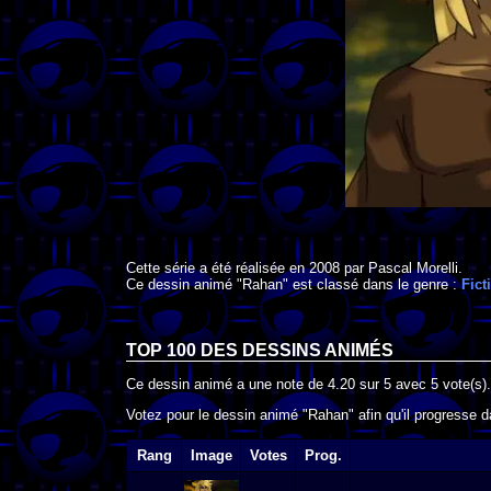
Cette série a été réalisée en
2008
par
Pascal Morelli
.
Ce dessin animé "Rahan" est classé dans le genre :
Fict
TOP 100 DES
DESSINS ANIMÉS
Ce dessin animé a une note de
4.20
sur
5
avec
5
vote(s).
Votez pour le dessin animé "Rahan" afin qu'il progresse 
Rang
Image
Votes
Prog.