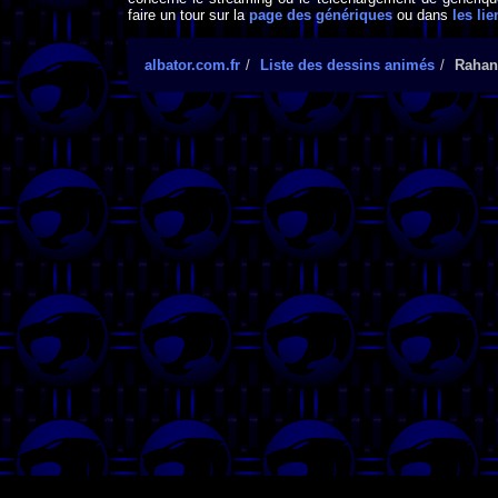
faire un tour sur la
page des génériques
ou dans
les lie
albator.com.fr
Liste des dessins animés
Rahan