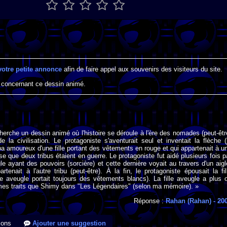
votre petite annonce
afin de faire appel aux souvenirs des visiteurs du site.
 concernant ce dessin animé.
cherche un dessin animé où l'histoire se déroule à l'ère des nomades (peut-êtr
 la civilisation. Le protagoniste s'aventurait seul et inventait la flèche (
ba amoureux d'une fille portant des vêtements en rouge et qui appartenait à u
se que deux tribus étaient en guerre. Le protagoniste fut aidé plusieurs fois p
gle ayant des pouvoirs (sorcière) et cette dernière voyait au travers d'un aigl
artenait à l'autre tribu (peut-être). À la fin, le protagoniste épousait la fil
lle aveugle portait toujours des vêtements blancs). La fille aveugle a plus 
es traits que Shimy dans "Les Légendaires" (selon ma mémoire). »
Réponse :
Rahan (Rahan)
- 20
ions
Ajouter une suggestion