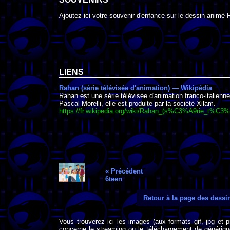
Ajoutez ici votre souvenir d'enfance sur le dessin animé 
LIENS
Rahan (série télévisée d'animation) — Wikipédia
Rahan est une série télévisée d'animation franco-italienn
Pascal Morelli, elle est produite par la société Xilam.
https://fr.wikipedia.org/wiki/Rahan_(s%C3%A9rie_t
« Précédent
6teen
Retour à la page des dess
Vous trouverez ici les images (aux formats gif, jpg et 
concerne le streaming ou le téléchargement de générique