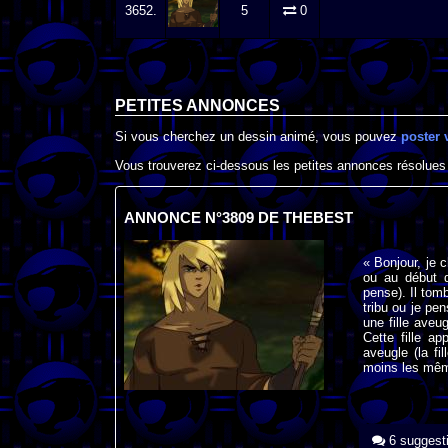
3652.
5
0
PETITES ANNONCES
Si vous cherchez un dessin animé, vous pouvez
poster 
Vous trouverez ci-dessous les petites annonces résolues
ANNONCE N°3809 DE THEBEST
« Bonjour, je 
ou au début de
pense). Il tom
tribu ou je pen
une fille aveu
Cette fille app
aveugle (la fi
moins les mêm
6 suggest