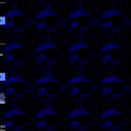
r
ar
e
qui
ler