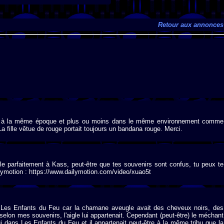
Retour aux annonces
oule à la même époque et plus ou moins dans le même environnement comme
fille vêtue de rouge portait toujours un bandana rouge. Merci.
lle parfaitement à Kass, peut-être que tes souvenirs sont confus, tu peux te
ilymotion : https://www.dailymotion.com/video/xuao5t
as Les Enfants du Feu car la chamane aveugle avait des cheveux noirs, des
 selon mes souvenirs, l'aigle lui appartenait. Cependant (peut-être) le méchant
i dans Les Enfants du Feu et il appartenait peut-être à la même tribu que la