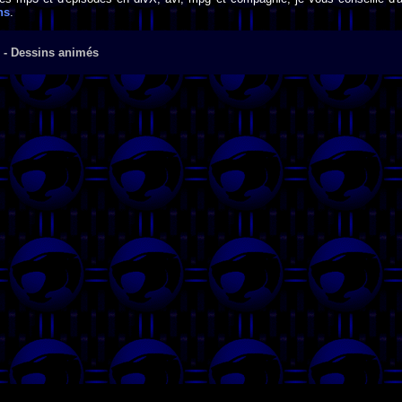
ns
.
 - Dessins animés