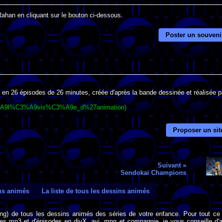
Rahan en cliquant sur le bouton ci-dessous.
Poster un souveni
e en 26 épisodes de 26 minutes, créée d'après la bande dessinée et réalisée p
%C3%A9l%C3%A9vis%C3%A9e_d%27animation)
Proposer un sit
Suivant »
Sendokai Champions
ins animés
La liste de tous les dessins animés
png) de tous les dessins animés des séries de votre enfance. Pour tout ce 
s mp3 et d'épisodes en divX, avi, mpg et compagnie, je vous conseille d'al