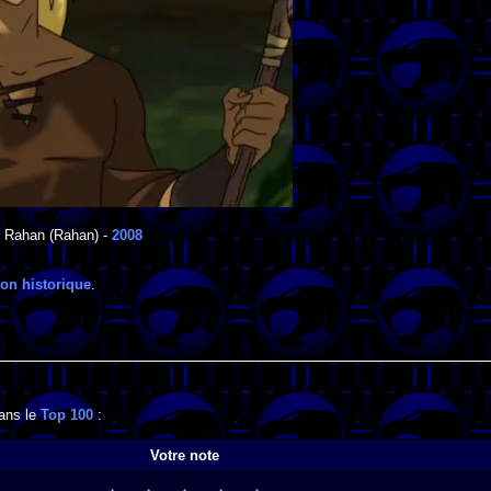
Rahan
(Rahan) -
2008
ion historique
.
dans le
Top 100
:
Votre note