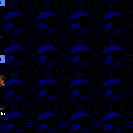
r
ée
e
qui
ler