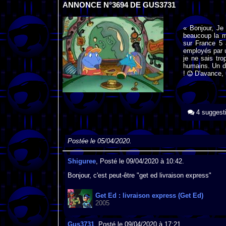
ANNONCE N°3694 DE GUS3731
« Bonjour, Je 
beaucoup la m
sur France 5 a
employés par un
je ne sais tr
humains. Un d
!
D'avance, u
4 suggest
Postée le 05/04/2020.
Shiguree
, Posté le 09/04/2020 à 10:42.
Bonjour, c'est peut-être "get ed livraison express"
Get Ed : livraison express (Get Ed)
2005
Gus3731
, Posté le 09/04/2020 à 17:21.