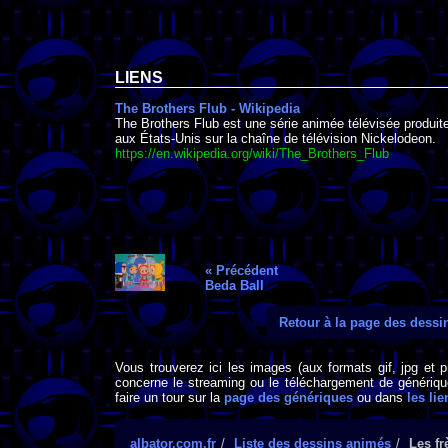
LIENS
The Brothers Flub - Wikipedia
The Brothers Flub est une série animée télévisée produit
aux États-Unis sur la chaîne de télévision Nickelodeon.
https://en.wikipedia.org/wiki/The_Brothers_Flub
« Précédent
Beda Ball
Retour à la page des dess
Vous trouverez ici les images (aux formats gif, jpg et 
concerne le streaming ou le téléchargement de générique
faire un tour sur la
page des génériques
ou dans
les lie
albator.com.fr
Liste des dessins animés
Les fr