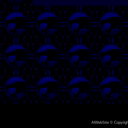
AlWebSite
© Copyrigh