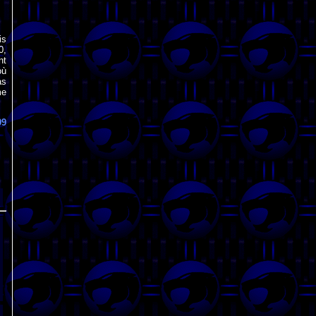
is
0,
nt
où
as
me
99