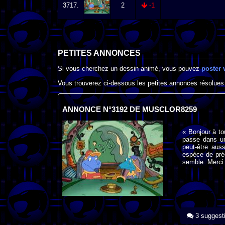
3717.
2
-1
PETITES ANNONCES
Si vous cherchez un dessin animé, vous pouvez
poster 
Vous trouverez ci-dessous les petites annonces résolues
ANNONCE N°3192 DE MUSCLOR8259
« Bonjour à t
passe dans un
peut-être auss
espèce de préc
semble. Merci 
3 suggest