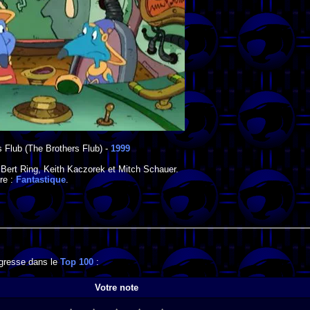
s Flub
(The Brothers Flub) -
1999
,
Bert Ring
,
Keith Kaczorek
et
Mitch Schauer
.
re :
Fantastique
.
rogresse dans le
Top 100
:
Votre note