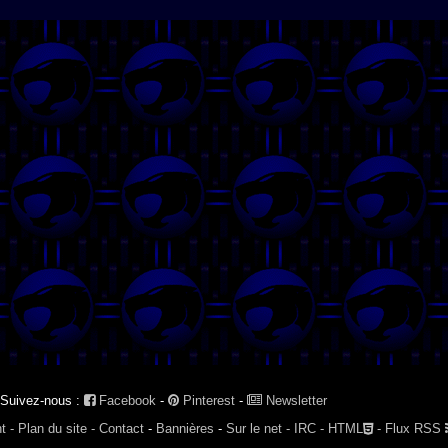
Suivez-nous :
Facebook
-
Pinterest
-
Newsletter
t -
Plan du site -
Contact
-
Bannières
-
Sur le net -
IRC -
HTML
-
Flux RSS