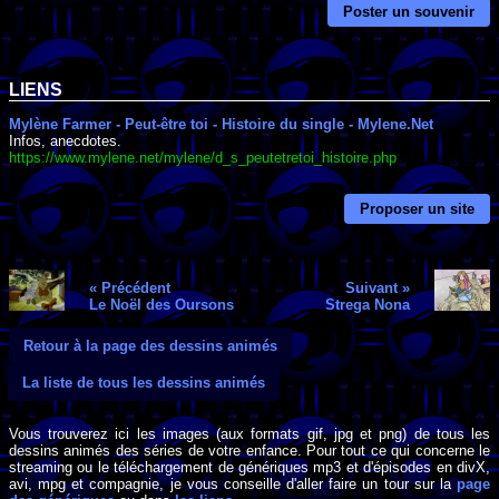
Poster un souvenir
LIENS
Mylène Farmer - Peut-être toi - Histoire du single - Mylene.Net
Infos, anecdotes.
https://www.mylene.net/mylene/d_s_peutetretoi_histoire.php
Proposer un site
« Précédent
Suivant »
Le Noël des Oursons
Strega Nona
Retour à la page des dessins animés
La liste de tous les dessins animés
Vous trouverez ici les images (aux formats gif, jpg et png) de tous les
dessins animés des séries de votre enfance. Pour tout ce qui concerne le
streaming ou le téléchargement de génériques mp3 et d'épisodes en divX,
avi, mpg et compagnie, je vous conseille d'aller faire un tour sur la
page