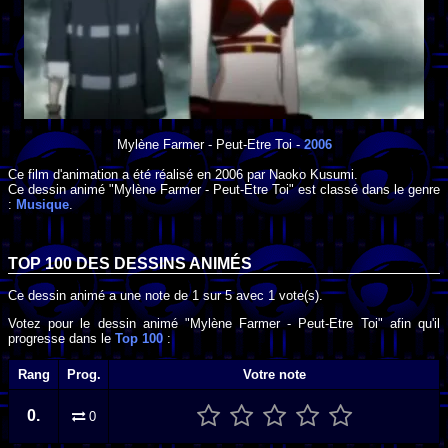
Mylène Farmer - Peut-Etre Toi
-
2006
Ce film d'animation a été réalisé en
2006
par
Naoko Kusumi
.
Ce dessin animé "Mylène Farmer - Peut-Etre Toi" est classé dans le genre
:
Musique
.
TOP 100 DES
DESSINS ANIMÉS
Ce dessin animé a une note de
1
sur
5
avec
1
vote(s).
Votez pour le dessin animé "Mylène Farmer - Peut-Etre Toi" afin qu'il
progresse dans le
Top 100
:
Rang
Prog.
Votre note
0.
0