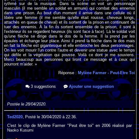
rythmé sur de la musique. Dans la scène on voit un personnage
masculin (il me semble un soldat en armure) qui combat des ennemis
dans une prison. Au bout d'un moment il arrive dans une cellule où il
libère une femme (il me semble qu'elle était rousse, cheveux longs,
attachés en queue de cheval) et ils sortent de la prison en continuant de
tuer des ennemis. À la fin ils sortent ensemble de la prison, il sont à
l'extérieur ils se regardent heureux (ils sont face à face). Là le soldat voit
qu'une flèche se dirige dans le dos de la femme. Il la prend par les
épaules et échange leur place. Ainsi il prend la flèche dans le dos mais
en fait la flèche est gigantesque et elle embroche les deux personnages.
On les voit mourir l'un contre l'autre et devenir une statue avec le temps
qui défile et la végétation qui pousse. Voilà ce dont je me souviens.
Merci beaucoup aux personnes qui liront ce message et à ceux qui
pourront m'aider. »
Réponse :
Mylène Farmer - Peut-Etre Toi
3 suggestions
Ajouter une suggestion
Postée le 28/04/2020.
Ted2020
, Posté le 30/04/2020 à 22:36.
C'est le clip de Mylène Farmer "Peut être toi" en 2006 réalisé par
Naoko Kusumi