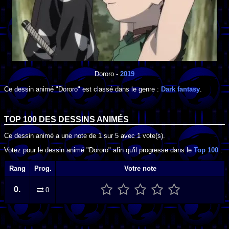
Dororo
-
2019
Ce dessin animé "Dororo" est classé dans le genre :
Dark fantasy
.
TOP 100 DES
DESSINS ANIMÉS
Ce dessin animé a une note de
1
sur
5
avec
1
vote(s).
Votez pour le dessin animé "Dororo" afin qu'il progresse dans le
Top 100
:
Rang
Prog.
Votre note
0.
0