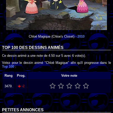
Chloé Magique
(Chloe's Closet) -
2010
TOP 100 DES
DESSINS ANIMÉS
Ce dessin animé a une note de
4.50
sur
5
avec
6
vote(s).
Votez pour le dessin animé "Chloé Magique" afin qu'il progresse dans le
Top 100
:
Rang
Prog.
Votre note
3479.
-2
PETITES ANNONCES