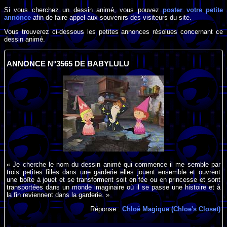
Si vous cherchez un dessin animé, vous pouvez
poster votre petite
annonce
afin de faire appel aux souvenirs des visiteurs du site.
Vous trouverez ci-dessous les petites annonces résolues concernant ce
dessin animé.
ANNONCE N°3565 DE BABYLULU
« Je cherche le nom du dessin animé qui commence il me semble par
trois petites filles dans une garderie elles jouent ensemble et ouvrent
une boîte à jouet et se transforment soit en fée ou en princesse et sont
transportées dans un monde imaginaire où il se passe une histoire et à
la fin reviennent dans la garderie. »
Réponse :
Chloé Magique (Chloe's Closet)