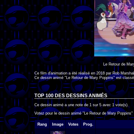
Le Retour de Mar
Ce film d'animation a été réalisé en
2018
par
Rob Marshal
Ce dessin animé "Le Retour de Mary Poppins" est classé
TOP 100 DES
DESSINS ANIMÉS
Ce dessin animé a une note de
1
sur
5
avec
1
vote(s).
Votez pour le dessin animé "Le Retour de Mary Poppins" a
Rang
Image
Votes
Prog.