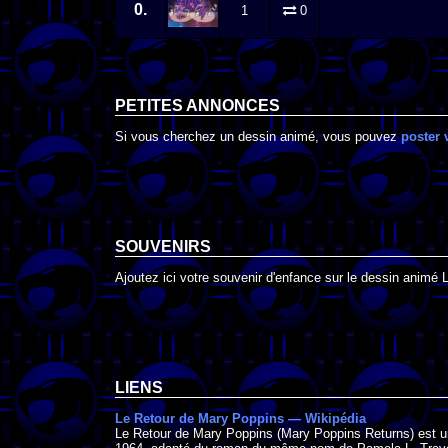
0.
1
0
PETITES ANNONCES
Si vous cherchez un dessin animé, vous pouvez
poster 
SOUVENIRS
Ajoutez ici votre souvenir d'enfance sur le dessin animé
LIENS
Le Retour de Mary Poppins — Wikipédia
Le Retour de Mary Poppins (Mary Poppins Returns) est un f