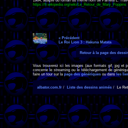
1964, adapté du roman du même nom de Pamela L. Trav
https://fr.wikipedia.org/wiki/Le_Retour_de_Mary_Poppins
« Précédent
Le Roi Lion 3 : Hakuna Matata
Retour à la page des dess
Vous trouverez ici les images (aux formats gif, jpg et 
concerne le streaming ou le téléchargement de générique
faire un tour sur la
page des génériques
ou dans
les lie
albator.com.fr
Liste des dessins animés
Le Re