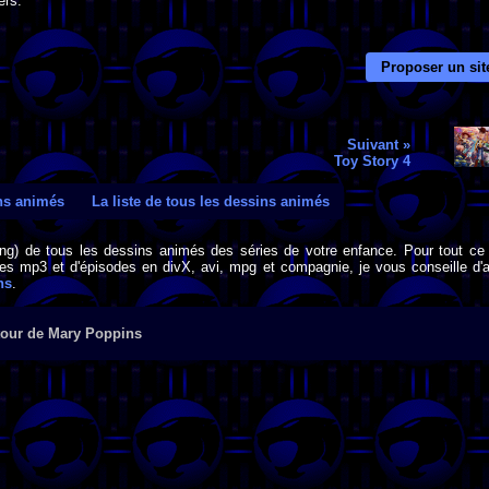
ers.
Proposer un sit
Suivant »
Toy Story 4
ins animés
La liste de tous les dessins animés
png) de tous les dessins animés des séries de votre enfance. Pour tout ce 
s mp3 et d'épisodes en divX, avi, mpg et compagnie, je vous conseille d'al
ns
.
tour de Mary Poppins