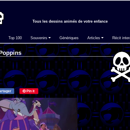
Tous les dessins animés de votre enfance
Top 100
Souvenirs
Génériques
Articles
Récit inter
 Poppins
rtager
Pin it