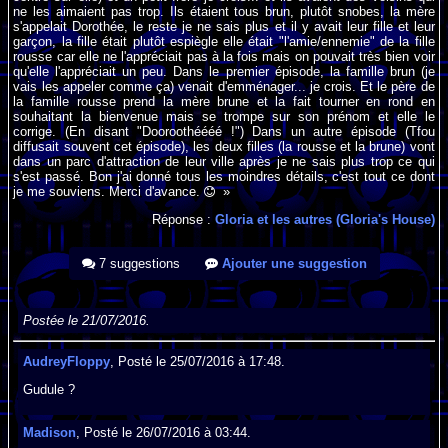
ne les aimaient pas trop. Ils étaient tous brun, plutôt snobes, la mère
s'appelait Dorothée, le reste je ne sais plus et il y avait leur fille et leur
garçon, la fille était plutôt espiègle elle était "l'amie/ennemie" de la fille
rousse car elle ne l'appréciait pas à la fois mais on pouvait très bien voir
qu'elle l'appréciait un peu. Dans le premier épisode, la famille brun (je
vais les appeler comme ça) venait d'emménager... je crois. Et le père de
la famille rousse prend la mère brune et la fait tourner en rond en
souhaitant la bienvenue mais se trompe sur son prénom et elle le
corrige. (En disant "Dooroothéééé !") Dans un autre épisode (Tfou
diffusait souvent cet épisode), les deux filles (la rousse et la brune) vont
dans un parc d'attraction de leur ville après je ne sais plus trop ce qui
s'est passé. Bon j'ai donné tous les moindres détails, c'est tout ce dont
je me souviens. Merci d'avance.
»
Réponse :
Gloria et les autres (Gloria's House)
7 suggestions
Ajouter une suggestion
Postée le 21/07/2016.
AudreyFloppy
, Posté le 25/07/2016 à 17:48.
Gudule ?
Madison
, Posté le 26/07/2016 à 03:44.