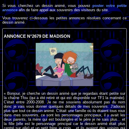
Si vous cherchez un dessin animé, vous pouvez
poster votre petite
annonce
afin de faire appel aux souvenirs des visiteurs du site.
Vous trouverez ci-dessous les petites annonces résolues concernant ce
dessin animé.
ANNONCE N°2679 DE MADISON
« Bonjour, je cherche un dessin animé que je regardais étant petite sur
la chaîne Tfou (qui a été retiré et qui est disponible sur TF1 la matinée).
C'était entre 2000-2008. Je ne me souviens absolument pas du nom
donc je vais vous donner quelques détails de mes souvenirs. J'adorais
plus que tout ce dessin animé. C'était une famille où ils étaient tous roux
dans mes souvenirs, ce sont les personnages principaux, il y avait les
deux parents, la mère qui est boulangère et le père je ne sais plus... et
la fille (elle est le personnage principal car le dessin animé était plus
centré sur elle) et un petit frère je crois... et ils avaient des voisins qui