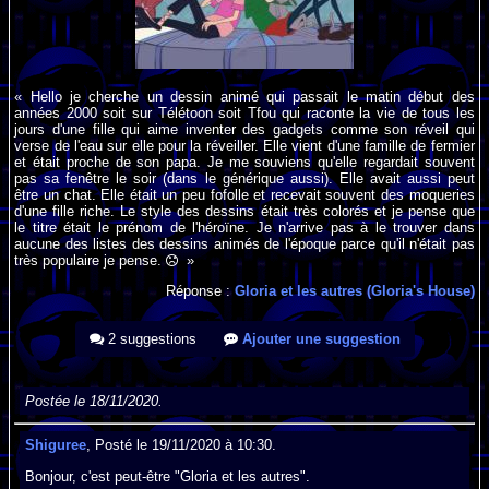
« Hello je cherche un dessin animé qui passait le matin début des
années 2000 soit sur Télétoon soit Tfou qui raconte la vie de tous les
jours d'une fille qui aime inventer des gadgets comme son réveil qui
verse de l'eau sur elle pour la réveiller. Elle vient d'une famille de fermier
et était proche de son papa. Je me souviens qu'elle regardait souvent
pas sa fenêtre le soir (dans le générique aussi). Elle avait aussi peut
être un chat. Elle était un peu fofolle et recevait souvent des moqueries
d'une fille riche. Le style des dessins était très colorés et je pense que
le titre était le prénom de l'héroïne. Je n'arrive pas à le trouver dans
aucune des listes des dessins animés de l'époque parce qu'il n'était pas
très populaire je pense.
»
Réponse :
Gloria et les autres (Gloria's House)
2 suggestions
Ajouter une suggestion
Postée le 18/11/2020.
Shiguree
, Posté le 19/11/2020 à 10:30.
Bonjour, c'est peut-être "Gloria et les autres".