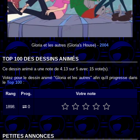
Gloria et les autres
(Gloria's House) -
2004
TOP 100 DES
DESSINS ANIMÉS
Ce dessin animé a une note de
4.13
sur
5
avec
15
vote(s).
Votez pour le dessin animé "Gloria et les autres" afin qu'il progresse dans
le
Top 100
:
Rang
Prog.
Votre note
1898.
0
PETITES ANNONCES