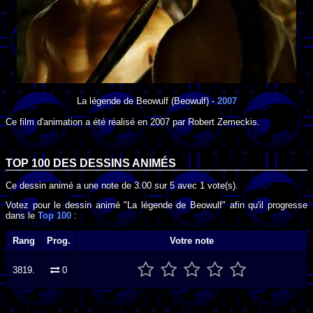
La légende de Beowulf
(Beowulf) -
2007
Ce film d'animation a été réalisé en
2007
par
Robert Zemeckis
.
TOP 100 DES
DESSINS ANIMÉS
Ce dessin animé a une note de
3.00
sur
5
avec
1
vote(s).
Votez pour le dessin animé "La légende de Beowulf" afin qu'il progresse
dans le
Top 100
:
Rang
Prog.
Votre note
3819.
0