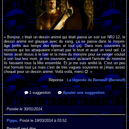
« Bonjour, c’était un dessin animé qui était passé un soir sur NRJ 12, le
dessin animé est glauque avec du sang, ça se passe dans le moyen-
âge (enfin aux temps des épées et tout ça). Dans mes souvenirs le
monstre qui les attaquaient n'aimait pas le bruit et avait un seul œil. Le
héros avait réussi à le tuer et la mère du monstre pour se venger voulait
à son tour leur mort, je me souviens aussi qu'avant l'arrivée du monstre
ils faisaient tous la fête ensemble. Et je me suis arrêté là. C'est un peu
mal formulé tout ça mais c'est de très vagues souvenirs et j’étais assez
choqué pour un dessin animé. Voilà voilà, merci
»
Réponse :
La légende de Beowulf (Beowulf)
1 suggestion
Ajouter une suggestion
Postée le 30/01/2014.
Pippo
, Posté le 19/03/2014 à 03:52.
Beowulf peut être.