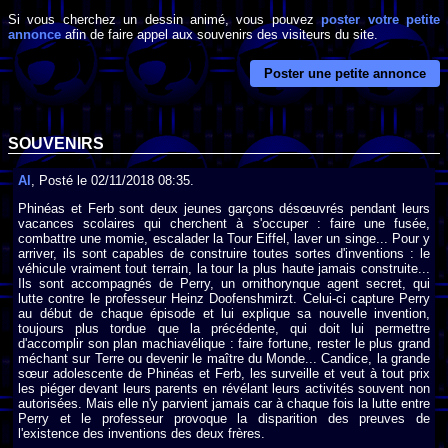
Si vous cherchez un dessin animé, vous pouvez
poster votre petite
annonce
afin de faire appel aux souvenirs des visiteurs du site.
Poster une petite annonce
SOUVENIRS
Al
, Posté le 02/11/2018 08:35.
Phinéas et Ferb sont deux jeunes garçons désœuvrés pendant leurs
vacances scolaires qui cherchent à s'occuper : faire une fusée,
combattre une momie, escalader la Tour Eiffel, laver un singe... Pour y
arriver, ils sont capables de construire toutes sortes d'inventions : le
véhicule vraiment tout terrain, la tour la plus haute jamais construite...
Ils sont accompagnés de Perry, un ornithorynque agent secret, qui
lutte contre le professeur Heinz Doofenshmirzt. Celui-ci capture Perry
au début de chaque épisode et lui explique sa nouvelle invention,
toujours plus tordue que la précédente, qui doit lui permettre
d'accomplir son plan machiavélique : faire fortune, rester le plus grand
méchant sur Terre ou devenir le maître du Monde... Candice, la grande
sœur adolescente de Phinéas et Ferb, les surveille et veut à tout prix
les piéger devant leurs parents en révélant leurs activités souvent non
autorisées. Mais elle n'y parvient jamais car à chaque fois la lutte entre
Perry et le professeur provoque la disparition des preuves de
l'existence des inventions des deux frères.