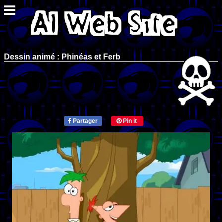
Dessin animé : Phinéas et Ferb
Partager
Pin it