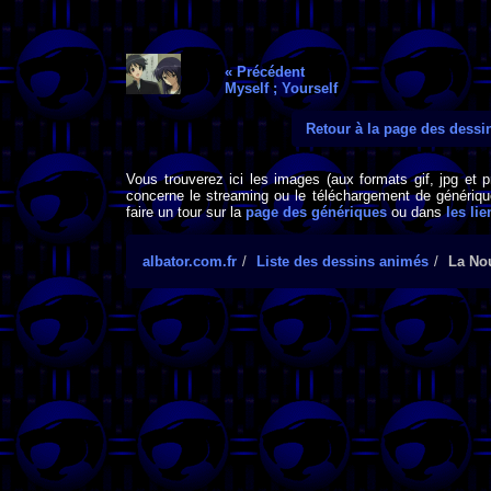
« Précédent
Myself ; Yourself
Retour à la page des dess
Vous trouverez ici les images (aux formats gif, jpg et 
concerne le streaming ou le téléchargement de générique
faire un tour sur la
page des génériques
ou dans
les lie
albator.com.fr
Liste des dessins animés
La Nou