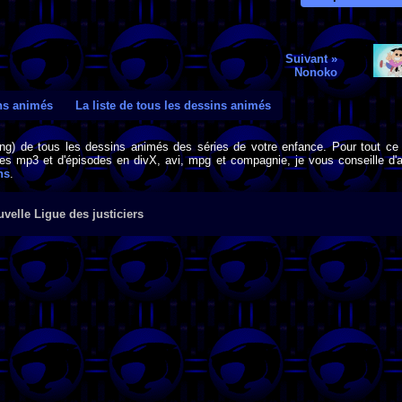
Suivant »
Nonoko
ins animés
La liste de tous les dessins animés
png) de tous les dessins animés des séries de votre enfance. Pour tout ce 
s mp3 et d'épisodes en divX, avi, mpg et compagnie, je vous conseille d'al
ns
.
velle Ligue des justiciers