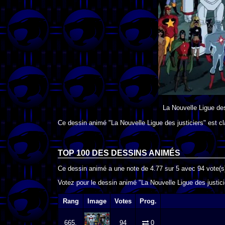
La Nouvelle Ligue des
Ce dessin animé "La Nouvelle Ligue des justiciers" est c
TOP 100 DES
DESSINS ANIMÉS
Ce dessin animé a une note de
4.77
sur
5
avec
94
vote(s
Votez pour le dessin animé "La Nouvelle Ligue des justici
Rang
Image
Votes
Prog.
665.
94
0