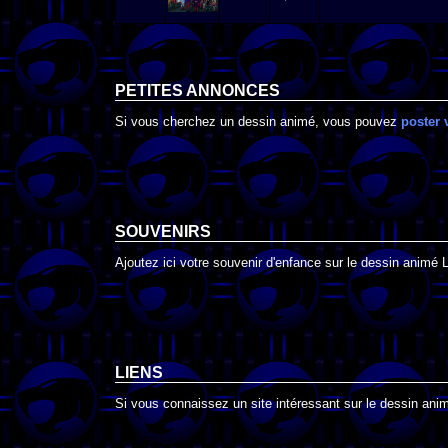
PETITES ANNONCES
Si vous cherchez un dessin animé, vous pouvez
poster 
SOUVENIRS
Ajoutez ici votre souvenir d'enfance sur le dessin animé L
LIENS
Si vous connaissez un site intéressant sur le dessin animé