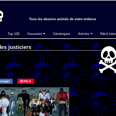
Tous les dessins animés de votre enfance
Top 100
Souvenirs
Génériques
Articles
Récit inter
es justiciers
rtager
Pin it