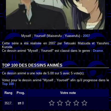
Myself ; Yourself
(Maiserufu ; Yuaserufu) -
2007
Cette série a été réalisée en
2007
par
Tetsuaki Matsuda
et
Yasuhiro
Kuroda
.
Ce dessin animé "Myself ; Yourself" est classé dans le genre :
Drame
.
TOP 100 DES
DESSINS ANIMÉS
Ce dessin animé a une note de
5.00
sur
5
avec
5
vote(s).
Votez pour le dessin animé "Myself ; Yourself" afin qu'il progresse dans le
Top 100
:
Rang
Prog.
Votre note
3517.
0