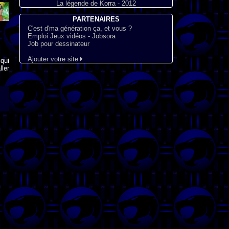
La légende de Korra - 2012
PARTENAIRES
C'est d'ma génération ça, et vous ?
Emploi Jeux vidéos - Jobsora
Job pour dessinateur
Ajouter votre site
qui
ler