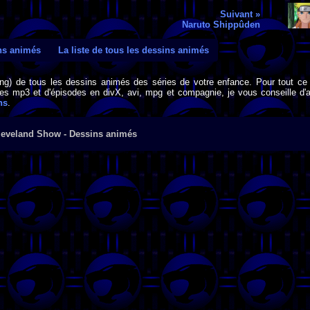
Suivant »
Naruto Shippûden
ins animés
La liste de tous les dessins animés
png) de tous les dessins animés des séries de votre enfance. Pour tout ce 
s mp3 et d'épisodes en divX, avi, mpg et compagnie, je vous conseille d'al
ns
.
leveland Show - Dessins animés