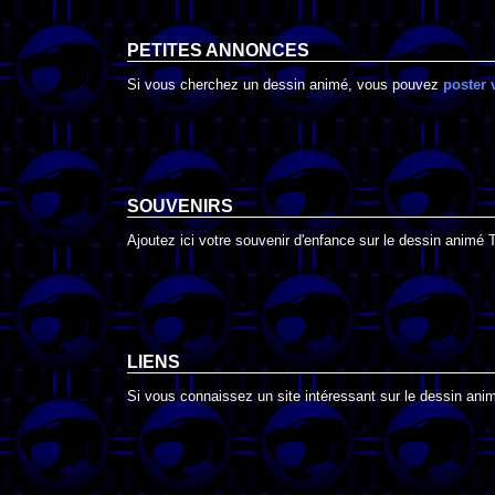
PETITES ANNONCES
Si vous cherchez un dessin animé, vous pouvez
poster 
SOUVENIRS
Ajoutez ici votre souvenir d'enfance sur le dessin animé
LIENS
Si vous connaissez un site intéressant sur le dessin anim