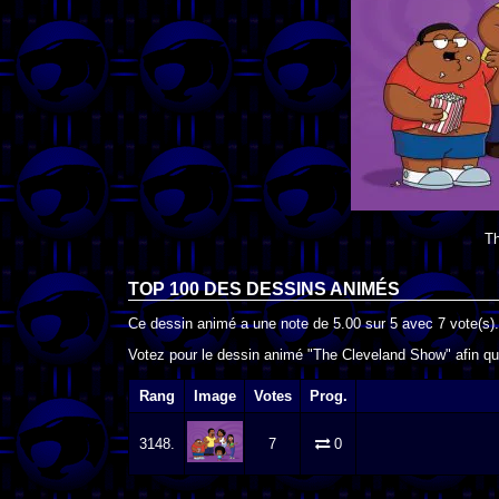
T
TOP 100 DES
DESSINS ANIMÉS
Ce dessin animé a une note de
5.00
sur
5
avec
7
vote(s).
Votez pour le dessin animé "The Cleveland Show" afin qu
Rang
Image
Votes
Prog.
3148.
7
0