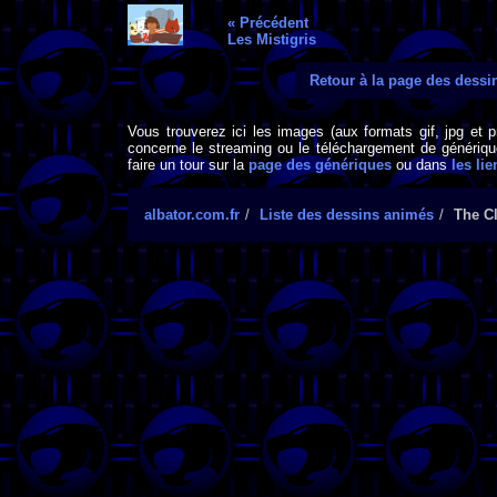
« Précédent
Les Mistigris
Retour à la page des dess
Vous trouverez ici les images (aux formats gif, jpg et 
concerne le streaming ou le téléchargement de générique
faire un tour sur la
page des génériques
ou dans
les lie
albator.com.fr
Liste des dessins animés
The C