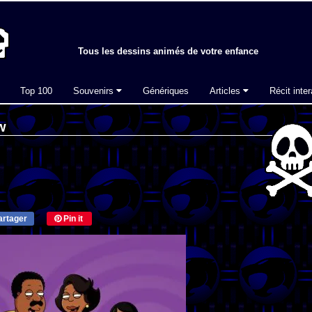
Tous les dessins animés de votre enfance
Top 100
Souvenirs
Génériques
Articles
Récit inter
w
rtager
Pin it