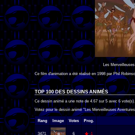
Les Merveilleuses
Ce film d'animation a été réalisé en
1998
par
Phil Robins
TOP 100 DES
DESSINS ANIMÉS
Ce dessin animé a une note de
4.67
sur
5
avec
6
vote(s).
Votez pour le dessin animé "Les Merveilleuses Aventures 
Rang
Image
Votes
Prog.
3471.
6
-1