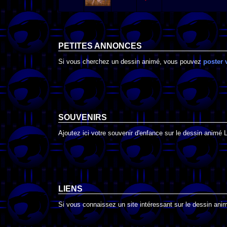
PETITES ANNONCES
Si vous cherchez un dessin animé, vous pouvez
poster 
SOUVENIRS
Ajoutez ici votre souvenir d'enfance sur le dessin animé 
LIENS
Si vous connaissez un site intéressant sur le dessin anim