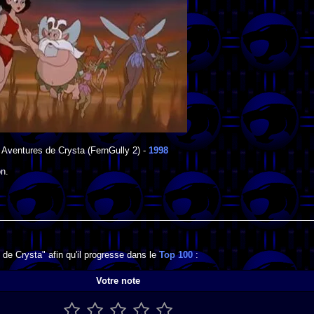
 Aventures de Crysta
(FernGully 2) -
1998
on
.
de Crysta" afin qu'il progresse dans le
Top 100
:
Votre note