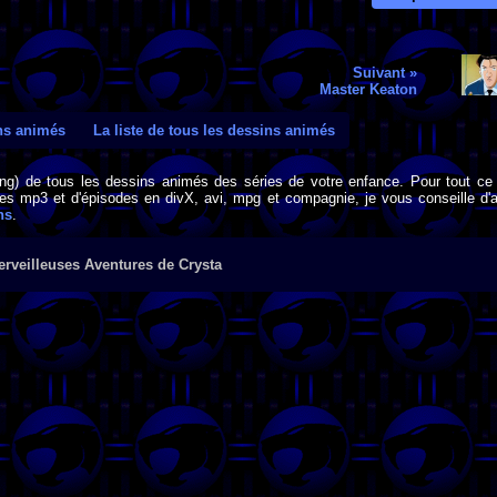
Suivant »
Master Keaton
ins animés
La liste de tous les dessins animés
png) de tous les dessins animés des séries de votre enfance. Pour tout ce 
s mp3 et d'épisodes en divX, avi, mpg et compagnie, je vous conseille d'al
ns
.
rveilleuses Aventures de Crysta