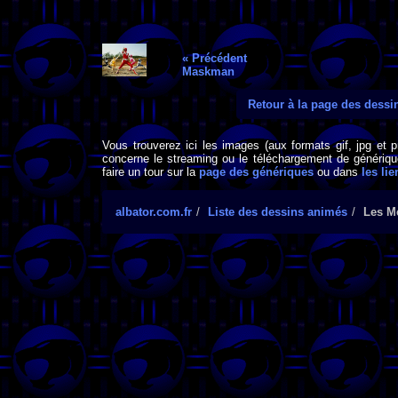
« Précédent
Maskman
Retour à la page des dess
Vous trouverez ici les images (aux formats gif, jpg et 
concerne le streaming ou le téléchargement de générique
faire un tour sur la
page des génériques
ou dans
les lie
albator.com.fr
Liste des dessins animés
Les Me