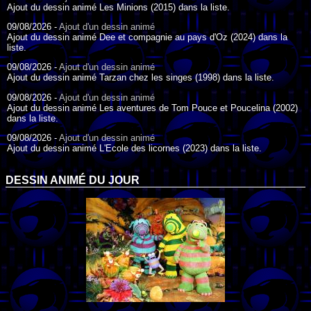
Ajout du dessin animé Les Minions (2015) dans la liste.
09/08/2026 -
Ajout d'un dessin animé
Ajout du dessin animé Dee et compagnie au pays d'Oz (2024) dans la
liste.
09/08/2026 -
Ajout d'un dessin animé
Ajout du dessin animé Tarzan chez les singes (1998) dans la liste.
09/08/2026 -
Ajout d'un dessin animé
Ajout du dessin animé Les aventures de Tom Pouce et Poucelina (2002)
dans la liste.
09/08/2026 -
Ajout d'un dessin animé
Ajout du dessin animé L'Ecole des licornes (2023) dans la liste.
09/08/2026 -
Ajout d'un dessin animé
Ajout du dessin animé Wonder Choux ! (2006) dans la liste.
DESSIN ANIMÉ DU JOUR
09/08/2026 -
Ajout d'un dessin animé
Ajout du dessin animé Anna et ses amis (2022) dans la liste.
09/08/2026 -
Ajout d'un dessin animé
Ajout du dessin animé Tom Pouce en trouble (1940) dans la liste.
09/08/2026 -
Ajout d'un dessin animé
Ajout du dessin animé Anna et le Roi (2000) dans la liste.