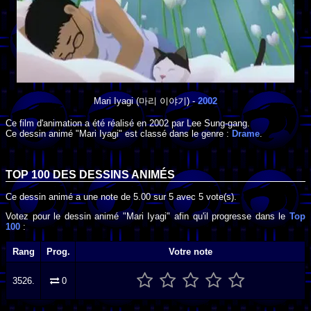
Mari Iyagi
(마리 이야기) -
2002
Ce film d'animation a été réalisé en
2002
par
Lee Sung-gang
.
Ce dessin animé "Mari Iyagi" est classé dans le genre :
Drame
.
TOP 100 DES
DESSINS ANIMÉS
Ce dessin animé a une note de
5.00
sur
5
avec
5
vote(s).
Votez pour le dessin animé "Mari Iyagi" afin qu'il progresse dans le
Top
100
:
Rang
Prog.
Votre note
3526.
0