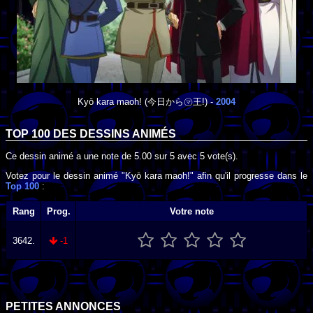
Kyō kara maoh!
(今日から㋮王!) -
2004
TOP 100 DES
DESSINS ANIMÉS
Ce dessin animé a une note de
5.00
sur
5
avec
5
vote(s).
Votez pour le dessin animé "Kyō kara maoh!" afin qu'il progresse dans le
Top 100
:
Rang
Prog.
Votre note
3642.
-1
PETITES ANNONCES