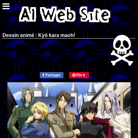
Dessin animé : Kyō kara maoh!
Partager
Pin it