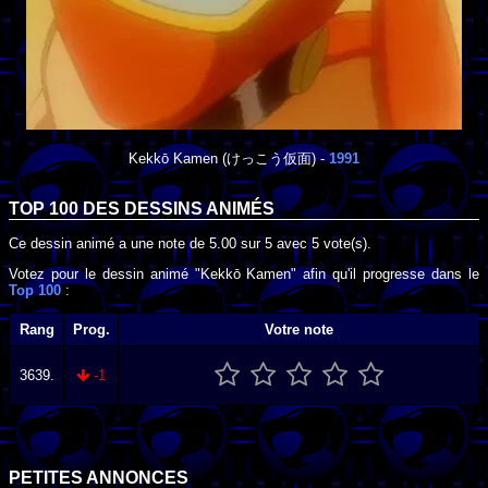
Kekkō Kamen
(けっこう仮面) -
1991
TOP 100 DES
DESSINS ANIMÉS
Ce dessin animé a une note de
5.00
sur
5
avec
5
vote(s).
Votez pour le dessin animé "Kekkō Kamen" afin qu'il progresse dans le
Top 100
:
Rang
Prog.
Votre note
3639.
-1
PETITES ANNONCES