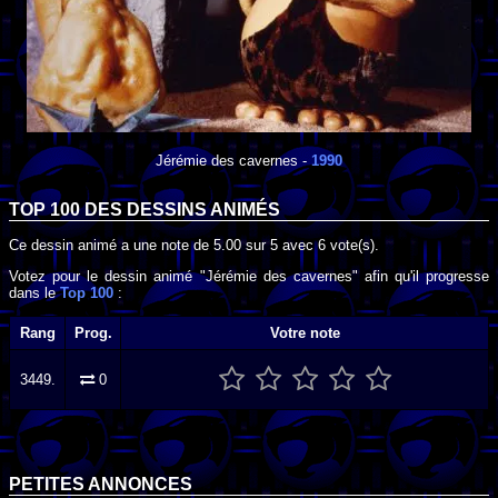
Jérémie des cavernes
-
1990
TOP 100 DES
DESSINS ANIMÉS
Ce dessin animé a une note de
5.00
sur
5
avec
6
vote(s).
Votez pour le dessin animé "Jérémie des cavernes" afin qu'il progresse
dans le
Top 100
:
Rang
Prog.
Votre note
3449.
0
PETITES ANNONCES