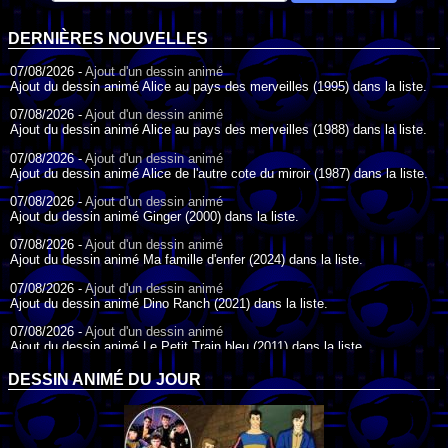
DERNIÈRES NOUVELLES
07/08/2026 -
Ajout d'un dessin animé
Ajout du dessin animé Alice au pays des merveilles (1995) dans la liste.
07/08/2026 -
Ajout d'un dessin animé
Ajout du dessin animé Alice au pays des merveilles (1988) dans la liste.
07/08/2026 -
Ajout d'un dessin animé
Ajout du dessin animé Alice de l'autre cote du miroir (1987) dans la liste.
07/08/2026 -
Ajout d'un dessin animé
Ajout du dessin animé Ginger (2000) dans la liste.
07/08/2026 -
Ajout d'un dessin animé
Ajout du dessin animé Ma famille d'enfer (2024) dans la liste.
07/08/2026 -
Ajout d'un dessin animé
Ajout du dessin animé Dino Ranch (2021) dans la liste.
07/08/2026 -
Ajout d'un dessin animé
Ajout du dessin animé Le Petit Train bleu (2011) dans la liste.
07/08/2026 -
Ajout d'un dessin animé
DESSIN ANIMÉ DU JOUR
Ajout du dessin animé Agent Spécial Oso (2009) dans la liste.
17/07/2026 -
Ajout d'un dessin animé
Ajout du dessin animé Peter Pan (1988) dans la liste.