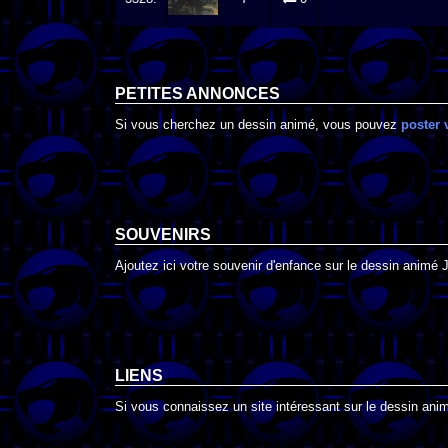
PETITES ANNONCES
Si vous cherchez un dessin animé, vous pouvez
poster 
SOUVENIRS
Ajoutez ici votre souvenir d'enfance sur le dessin animé 
LIENS
Si vous connaissez un site intéressant sur le dessin animé