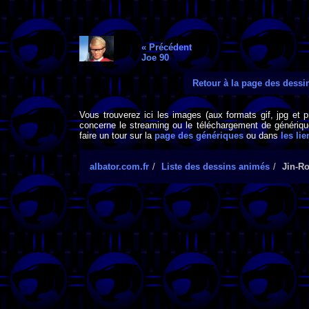
« Précédent
Joe 90
Retour à la page des dess
Vous trouverez ici les images (aux formats gif, jpg et 
concerne le streaming ou le téléchargement de générique
faire un tour sur la
page des génériques
ou dans
les lie
albator.com.fr
Liste des dessins animés
Jin-Ro