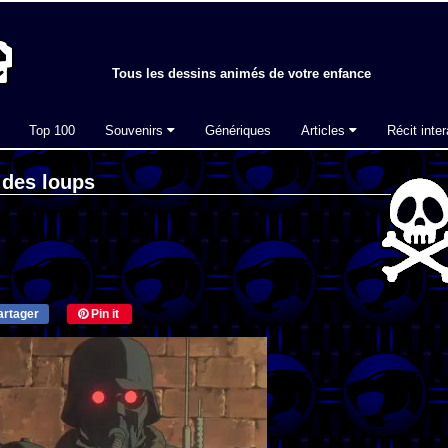
Tous les dessins animés de votre enfance
Top 100
Souvenirs
Génériques
Articles
Récit inter
 des loups
rtager
Pin it