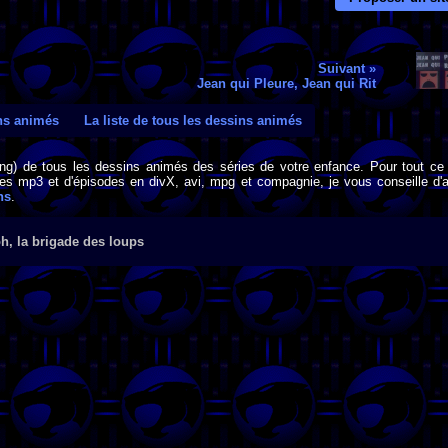
Suivant »
Jean qui Pleure, Jean qui Rit
ins animés
La liste de tous les dessins animés
png) de tous les dessins animés des séries de votre enfance. Pour tout ce 
s mp3 et d'épisodes en divX, avi, mpg et compagnie, je vous conseille d'al
ns
.
h, la brigade des loups