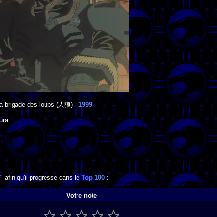
la brigade des loups
(人狼) -
1999
ura
.
" afin qu'il progresse dans le
Top 100
:
Votre note