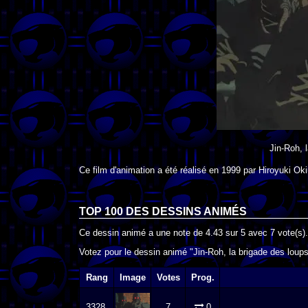
Jin-Roh, 
Ce film d'animation a été réalisé en
1999
par
Hiroyuki Oki
TOP 100 DES
DESSINS ANIMÉS
Ce dessin animé a une note de
4.43
sur
5
avec
7
vote(s).
Votez pour le dessin animé "Jin-Roh, la brigade des loups
Rang
Image
Votes
Prog.
3328.
7
0