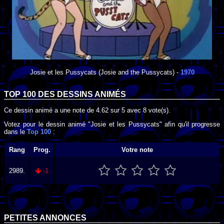
Josie et les Pussycats
(Josie and the Pussycats) -
1970
TOP 100 DES
DESSINS ANIMÉS
Ce dessin animé a une note de
4.62
sur
5
avec
8
vote(s).
Votez pour le dessin animé "Josie et les Pussycats" afin qu'il progresse
dans le
Top 100
:
Rang
Prog.
Votre note
2989.
-1
PETITES ANNONCES