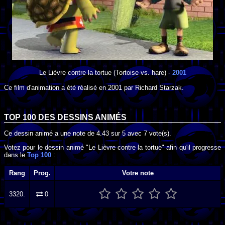
Le Lièvre contre la tortue
(Tortoise vs. hare) -
2001
Ce film d'animation a été réalisé en
2001
par
Richard Starzak
.
TOP 100 DES
DESSINS ANIMÉS
Ce dessin animé a une note de
4.43
sur
5
avec
7
vote(s).
Votez pour le dessin animé "Le Lièvre contre la tortue" afin qu'il progresse
dans le
Top 100
:
Rang
Prog.
Votre note
3320.
0