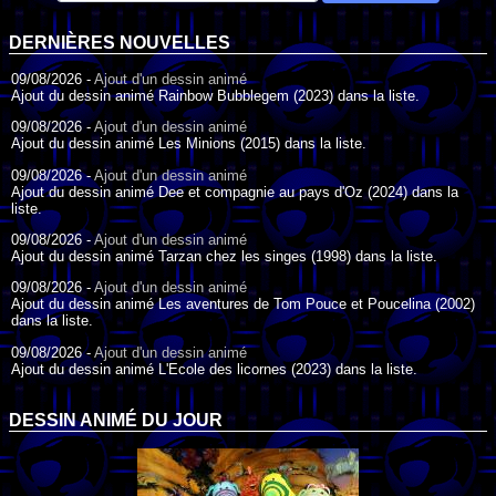
DERNIÈRES NOUVELLES
09/08/2026 -
Ajout d'un dessin animé
Ajout du dessin animé Rainbow Bubblegem (2023) dans la liste.
09/08/2026 -
Ajout d'un dessin animé
Ajout du dessin animé Les Minions (2015) dans la liste.
09/08/2026 -
Ajout d'un dessin animé
Ajout du dessin animé Dee et compagnie au pays d'Oz (2024) dans la
liste.
09/08/2026 -
Ajout d'un dessin animé
Ajout du dessin animé Tarzan chez les singes (1998) dans la liste.
09/08/2026 -
Ajout d'un dessin animé
Ajout du dessin animé Les aventures de Tom Pouce et Poucelina (2002)
dans la liste.
09/08/2026 -
Ajout d'un dessin animé
Ajout du dessin animé L'Ecole des licornes (2023) dans la liste.
09/08/2026 -
Ajout d'un dessin animé
Ajout du dessin animé Wonder Choux ! (2006) dans la liste.
DESSIN ANIMÉ DU JOUR
09/08/2026 -
Ajout d'un dessin animé
Ajout du dessin animé Anna et ses amis (2022) dans la liste.