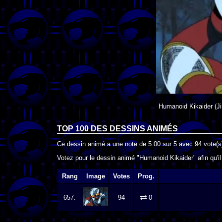
Humanoid Kikaider
(Ji
TOP 100 DES
DESSINS ANIMÉS
Ce dessin animé a une note de
5.00
sur
5
avec
94
vote(s
Votez pour le dessin animé "Humanoid Kikaider" afin qu'i
Rang
Image
Votes
Prog.
657.
94
0