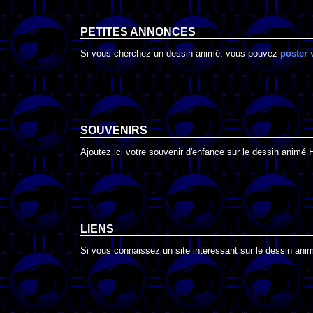
PETITES ANNONCES
Si vous cherchez un dessin animé, vous pouvez
poster 
SOUVENIRS
Ajoutez ici votre souvenir d'enfance sur le dessin animé 
LIENS
Si vous connaissez un site intéressant sur le dessin anim