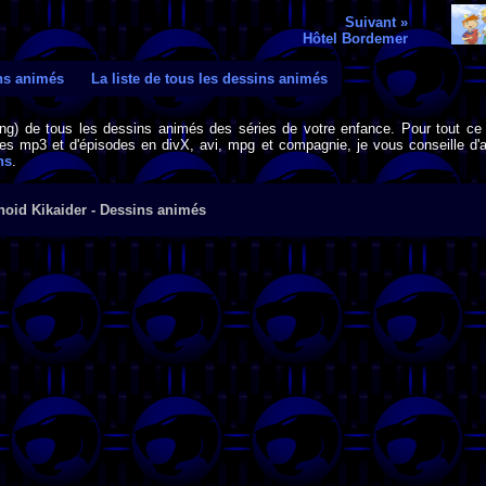
Suivant »
Hôtel Bordemer
ins animés
La liste de tous les dessins animés
png) de tous les dessins animés des séries de votre enfance. Pour tout ce 
s mp3 et d'épisodes en divX, avi, mpg et compagnie, je vous conseille d'al
ns
.
oid Kikaider - Dessins animés