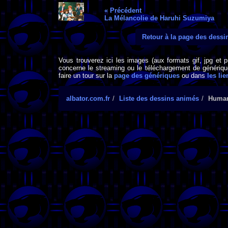
« Précédent
La Mélancolie de Haruhi Suzumiya
Retour à la page des dess
Vous trouverez ici les images (aux formats gif, jpg et 
concerne le streaming ou le téléchargement de générique
faire un tour sur la
page des génériques
ou dans
les lie
albator.com.fr
Liste des dessins animés
Human