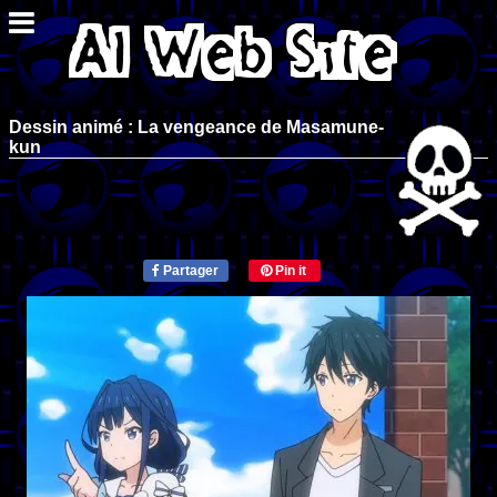
Dessin animé : La vengeance de Masamune-
kun
Partager
Pin it