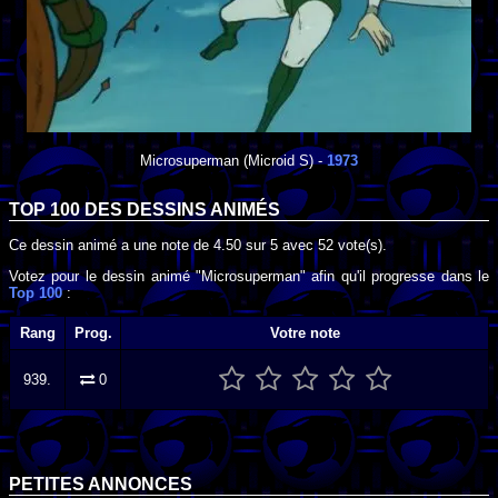
Microsuperman
(Microid S) -
1973
TOP 100 DES
DESSINS ANIMÉS
Ce dessin animé a une note de
4.50
sur
5
avec
52
vote(s).
Votez pour le dessin animé "Microsuperman" afin qu'il progresse dans le
Top 100
:
Rang
Prog.
Votre note
939.
0
PETITES ANNONCES