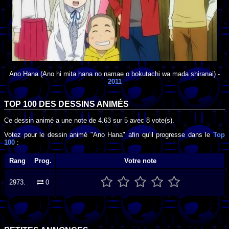
Ano Hana
(Ano hi mita hana no namae o bokutachi wa mada shiranai) -
2011
TOP 100 DES
DESSINS ANIMÉS
Ce dessin animé a une note de
4.63
sur
5
avec
8
vote(s).
Votez pour le dessin animé "Ano Hana" afin qu'il progresse dans le
Top
100
:
Rang
Prog.
Votre note
2973.
0