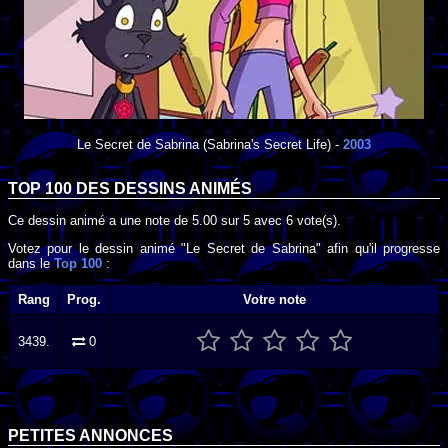
Le Secret de Sabrina
(Sabrina's Secret Life) -
2003
TOP 100 DES
DESSINS ANIMÉS
Ce dessin animé a une note de
5.00
sur
5
avec
6
vote(s).
Votez pour le dessin animé "Le Secret de Sabrina" afin qu'il progresse
dans le
Top 100
:
Rang
Prog.
Votre note
3439.
0
PETITES ANNONCES