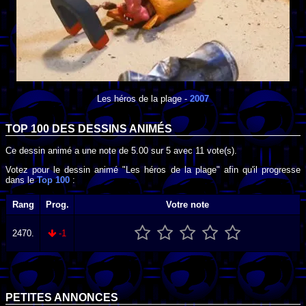
Les héros de la plage
-
2007
TOP 100 DES
DESSINS ANIMÉS
Ce dessin animé a une note de
5.00
sur
5
avec
11
vote(s).
Votez pour le dessin animé "Les héros de la plage" afin qu'il progresse
dans le
Top 100
:
Rang
Prog.
Votre note
2470.
-1
PETITES ANNONCES