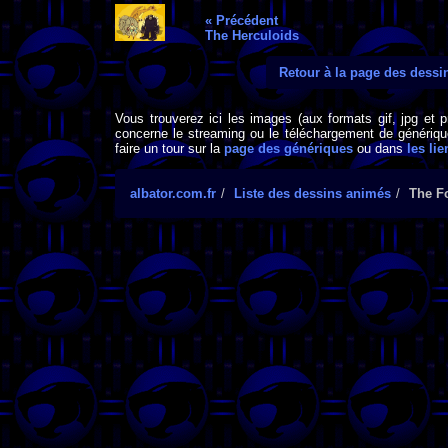
« Précédent
The Herculoids
Retour à la page des dess
Vous trouverez ici les images (aux formats gif, jpg et 
concerne le streaming ou le téléchargement de générique
faire un tour sur la
page des génériques
ou dans
les lie
albator.com.fr
Liste des dessins animés
The F