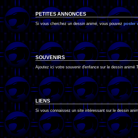
PETITES ANNONCES
Si vous cherchez un dessin animé, vous pouvez
poster 
SOUVENIRS
Ajoutez ici votre souvenir d'enfance sur le dessin anim
LIENS
Si vous connaissez un site intéressant sur le dessin ani