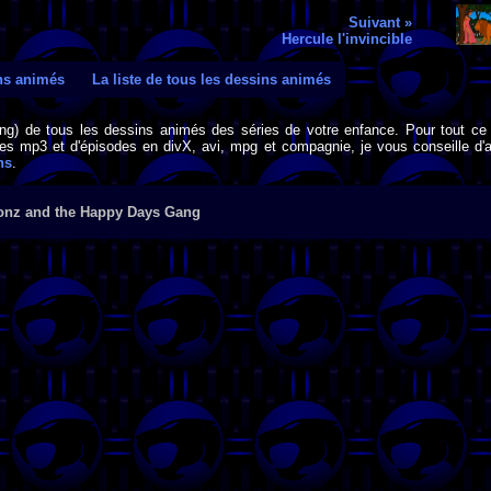
Suivant »
Hercule l'invincible
ins animés
La liste de tous les dessins animés
png) de tous les dessins animés des séries de votre enfance. Pour tout ce 
s mp3 et d'épisodes en divX, avi, mpg et compagnie, je vous conseille d'al
ns
.
onz and the Happy Days Gang