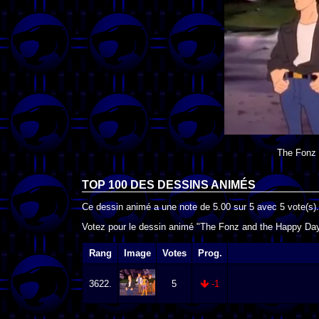
The Fonz
TOP 100 DES
DESSINS ANIMÉS
Ce dessin animé a une note de
5.00
sur
5
avec
5
vote(s).
Votez pour le dessin animé "The Fonz and the Happy Day
Rang
Image
Votes
Prog.
3622.
5
-1