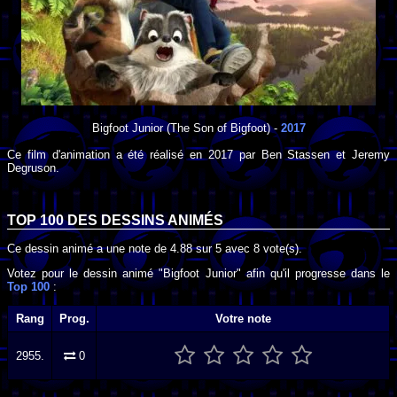
Bigfoot Junior
(The Son of Bigfoot) -
2017
Ce film d'animation a été réalisé en
2017
par
Ben Stassen
et
Jeremy
Degruson
.
TOP 100 DES
DESSINS ANIMÉS
Ce dessin animé a une note de
4.88
sur
5
avec
8
vote(s).
Votez pour le dessin animé "Bigfoot Junior" afin qu'il progresse dans le
Top 100
:
Rang
Prog.
Votre note
2955.
0