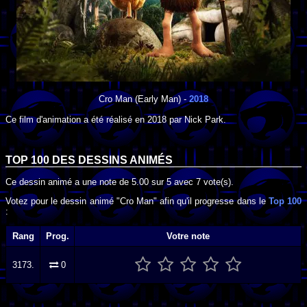
Cro Man
(Early Man) -
2018
Ce film d'animation a été réalisé en
2018
par
Nick Park
.
TOP 100 DES
DESSINS ANIMÉS
Ce dessin animé a une note de
5.00
sur
5
avec
7
vote(s).
Votez pour le dessin animé "Cro Man" afin qu'il progresse dans le
Top 100
:
Rang
Prog.
Votre note
3173.
0