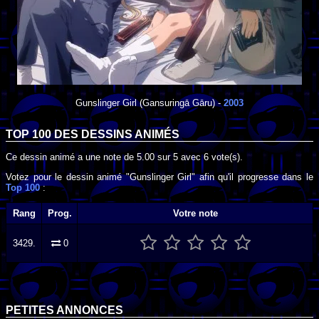
Gunslinger Girl
(Gansuringā Gāru) -
2003
TOP 100 DES
DESSINS ANIMÉS
Ce dessin animé a une note de
5.00
sur
5
avec
6
vote(s).
Votez pour le dessin animé "Gunslinger Girl" afin qu'il progresse dans le
Top 100
:
Rang
Prog.
Votre note
3429.
0
PETITES ANNONCES