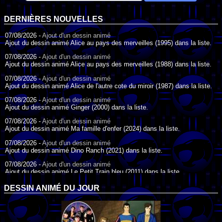
DERNIÈRES NOUVELLES
07/08/2026 -
Ajout d'un dessin animé
Ajout du dessin animé Alice au pays des merveilles (1995) dans la liste.
07/08/2026 -
Ajout d'un dessin animé
Ajout du dessin animé Alice au pays des merveilles (1988) dans la liste.
07/08/2026 -
Ajout d'un dessin animé
Ajout du dessin animé Alice de l'autre cote du miroir (1987) dans la liste.
07/08/2026 -
Ajout d'un dessin animé
Ajout du dessin animé Ginger (2000) dans la liste.
07/08/2026 -
Ajout d'un dessin animé
Ajout du dessin animé Ma famille d'enfer (2024) dans la liste.
07/08/2026 -
Ajout d'un dessin animé
Ajout du dessin animé Dino Ranch (2021) dans la liste.
07/08/2026 -
Ajout d'un dessin animé
Ajout du dessin animé Le Petit Train bleu (2011) dans la liste.
07/08/2026 -
Ajout d'un dessin animé
DESSIN ANIMÉ DU JOUR
Ajout du dessin animé Agent Spécial Oso (2009) dans la liste.
17/07/2026 -
Ajout d'un dessin animé
Ajout du dessin animé Peter Pan (1988) dans la liste.