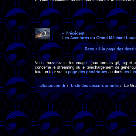
« Précédent
Les Aventures du Grand Méchant Loup
Retour à la page des dess
Vous trouverez ici les images (aux formats gif, jpg et 
concerne le streaming ou le téléchargement de générique
faire un tour sur la
page des génériques
ou dans
les lie
albator.com.fr
Liste des dessins animés
Le Gr