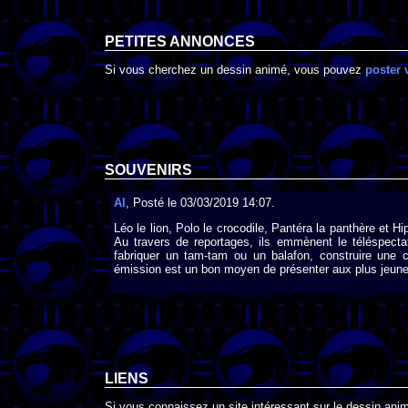
PETITES ANNONCES
Si vous cherchez un dessin animé, vous pouvez
poster 
SOUVENIRS
Al
, Posté le 03/03/2019 14:07.
Léo le lion, Polo le crocodile, Pantéra la panthère et 
Au travers de reportages, ils emmènent le téléspect
fabriquer un tam-tam ou un balafon, construire une ca
émission est un bon moyen de présenter aux plus jeunes 
LIENS
Si vous connaissez un site intéressant sur le dessin anim