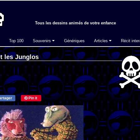
Tous les dessins animés de votre enfance
Top 100
Souvenirs
Génériques
Articles
Récit inter
t les Junglos
rtager
Pin it