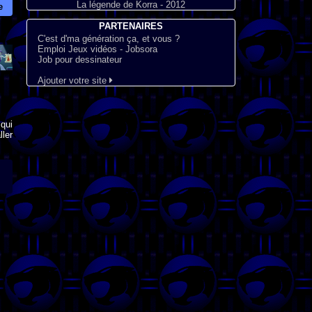
La légende de Korra - 2012
e
PARTENAIRES
C'est d'ma génération ça, et vous ?
Emploi Jeux vidéos - Jobsora
Job pour dessinateur
Ajouter votre site
qui
ler