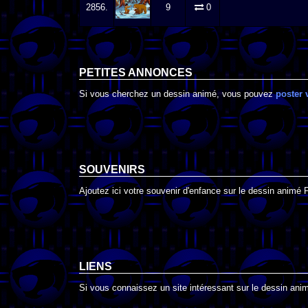
2856.
9
0
PETITES ANNONCES
Si vous cherchez un dessin animé, vous pouvez
poster 
SOUVENIRS
Ajoutez ici votre souvenir d'enfance sur le dessin animé 
LIENS
Si vous connaissez un site intéressant sur le dessin animé