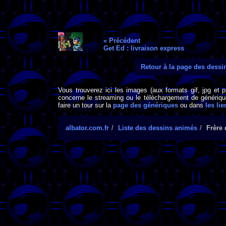
« Précédent
Get Ed : livraison express
Retour à la page des dess
Vous trouverez ici les images (aux formats gif, jpg et 
concerne le streaming ou le téléchargement de générique
faire un tour sur la
page des génériques
ou dans
les lie
albator.com.fr
Liste des dessins animés
Frère 