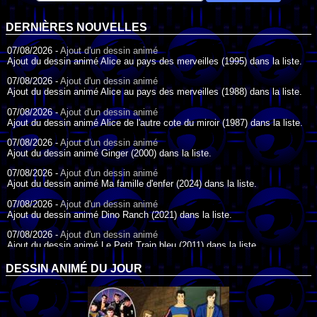
DERNIÈRES NOUVELLES
07/08/2026 -
Ajout d'un dessin animé
Ajout du dessin animé Alice au pays des merveilles (1995) dans la liste.
07/08/2026 -
Ajout d'un dessin animé
Ajout du dessin animé Alice au pays des merveilles (1988) dans la liste.
07/08/2026 -
Ajout d'un dessin animé
Ajout du dessin animé Alice de l'autre cote du miroir (1987) dans la liste.
07/08/2026 -
Ajout d'un dessin animé
Ajout du dessin animé Ginger (2000) dans la liste.
07/08/2026 -
Ajout d'un dessin animé
Ajout du dessin animé Ma famille d'enfer (2024) dans la liste.
07/08/2026 -
Ajout d'un dessin animé
Ajout du dessin animé Dino Ranch (2021) dans la liste.
07/08/2026 -
Ajout d'un dessin animé
Ajout du dessin animé Le Petit Train bleu (2011) dans la liste.
07/08/2026 -
Ajout d'un dessin animé
DESSIN ANIMÉ DU JOUR
Ajout du dessin animé Agent Spécial Oso (2009) dans la liste.
17/07/2026 -
Ajout d'un dessin animé
Ajout du dessin animé Peter Pan (1988) dans la liste.