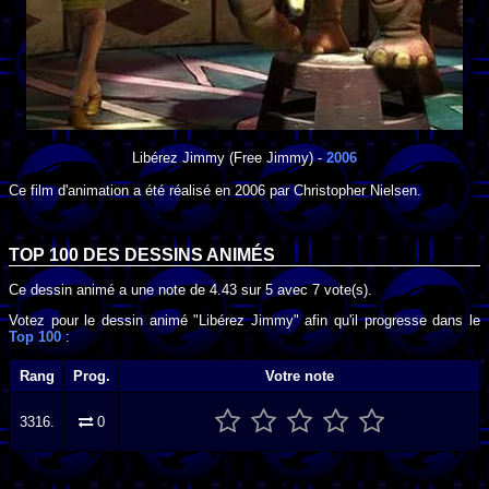
Libérez Jimmy
(Free Jimmy) -
2006
Ce film d'animation a été réalisé en
2006
par
Christopher Nielsen
.
TOP 100 DES
DESSINS ANIMÉS
Ce dessin animé a une note de
4.43
sur
5
avec
7
vote(s).
Votez pour le dessin animé "Libérez Jimmy" afin qu'il progresse dans le
Top 100
:
Rang
Prog.
Votre note
3316.
0