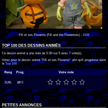
Fifi et ses Floramis
(Fifi and the Flowertots) -
2006
TOP 100 DES
DESSINS ANIMÉS
Ce dessin animé a une note de
5.00
sur
5
avec
7
vote(s).
Votez pour le dessin animé "Fifi et ses Floramis" afin qu'il progresse dans
le
Top 100
:
Rang
Prog.
Votre note
3146.
0
PETITES ANNONCES