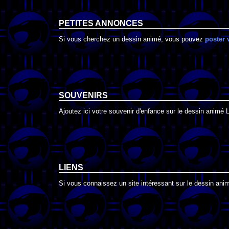
PETITES ANNONCES
Si vous cherchez un dessin animé, vous pouvez
poster 
SOUVENIRS
Ajoutez ici votre souvenir d'enfance sur le dessin animé
LIENS
Si vous connaissez un site intéressant sur le dessin anim