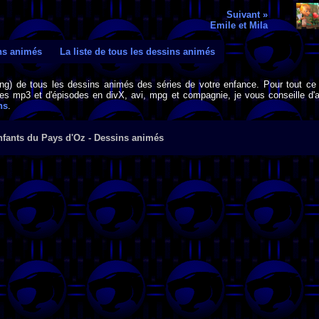
Suivant »
Emile et Mila
ins animés
La liste de tous les dessins animés
png) de tous les dessins animés des séries de votre enfance. Pour tout ce 
s mp3 et d'épisodes en divX, avi, mpg et compagnie, je vous conseille d'al
ns
.
nfants du Pays d'Oz - Dessins animés