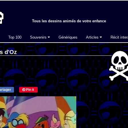
Tous les dessins animés de votre enfance
Top 100
Souvenirs
Génériques
Articles
Récit inter
s d'Oz
rtager
Pin it