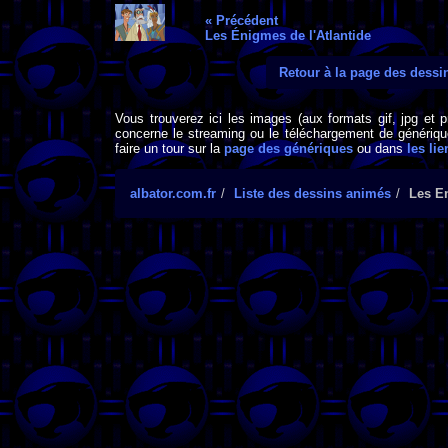
« Précédent
Les Énigmes de l'Atlantide
Retour à la page des dess
Vous trouverez ici les images (aux formats gif, jpg et 
concerne le streaming ou le téléchargement de générique
faire un tour sur la
page des génériques
ou dans
les lie
albator.com.fr
Liste des dessins animés
Les E