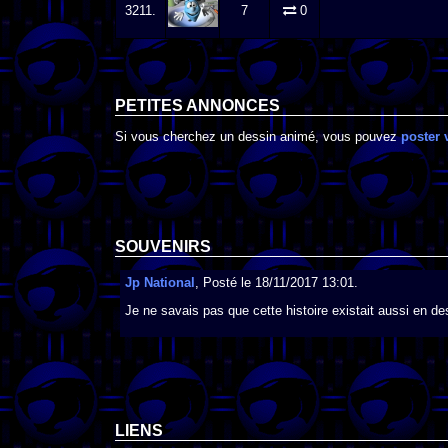
3211.
7
0
PETITES ANNONCES
Si vous cherchez un dessin animé, vous pouvez
poster 
SOUVENIRS
Jp National
, Posté le 18/11/2017 13:01.
Je ne savais pas que cette histoire existait aussi en de
LIENS