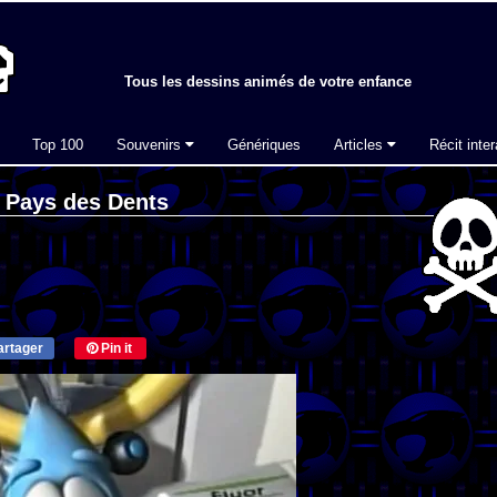
Tous les dessins animés de votre enfance
Top 100
Souvenirs
Génériques
Articles
Récit inter
u Pays des Dents
rtager
Pin it