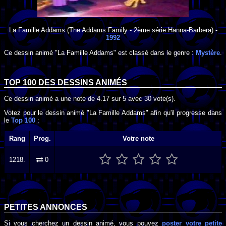
La Famille Addams
(The Addams Family - 2ème série Hanna-Barbera) -
1992
Ce dessin animé "La Famille Addams" est classé dans le genre :
Mystère
.
TOP 100 DES
DESSINS ANIMÉS
Ce dessin animé a une note de
4.17
sur
5
avec
30
vote(s).
Votez pour le dessin animé "La Famille Addams" afin qu'il progresse dans
le
Top 100
:
Rang
Prog.
Votre note
1218.
0
PETITES ANNONCES
Si vous cherchez un dessin animé, vous pouvez
poster votre petite