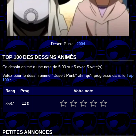
Desert Punk
-
2004
TOP 100 DES
DESSINS ANIMÉS
Ce dessin animé a une note de
5.00
sur
5
avec
5
vote(s).
Votez pour le dessin animé "Desert Punk" afin qu'il progresse dans le
Top
100
:
Rang
Prog.
Votre note
3587.
0
PETITES ANNONCES