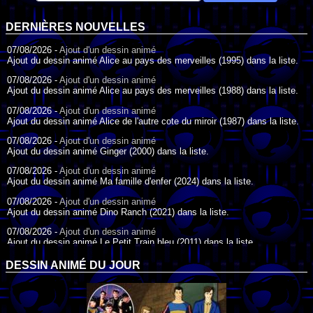
DERNIÈRES NOUVELLES
07/08/2026 -
Ajout d'un dessin animé
Ajout du dessin animé Alice au pays des merveilles (1995) dans la liste.
07/08/2026 -
Ajout d'un dessin animé
Ajout du dessin animé Alice au pays des merveilles (1988) dans la liste.
07/08/2026 -
Ajout d'un dessin animé
Ajout du dessin animé Alice de l'autre cote du miroir (1987) dans la liste.
07/08/2026 -
Ajout d'un dessin animé
Ajout du dessin animé Ginger (2000) dans la liste.
07/08/2026 -
Ajout d'un dessin animé
Ajout du dessin animé Ma famille d'enfer (2024) dans la liste.
07/08/2026 -
Ajout d'un dessin animé
Ajout du dessin animé Dino Ranch (2021) dans la liste.
07/08/2026 -
Ajout d'un dessin animé
Ajout du dessin animé Le Petit Train bleu (2011) dans la liste.
07/08/2026 -
Ajout d'un dessin animé
DESSIN ANIMÉ DU JOUR
Ajout du dessin animé Agent Spécial Oso (2009) dans la liste.
17/07/2026 -
Ajout d'un dessin animé
Ajout du dessin animé Peter Pan (1988) dans la liste.