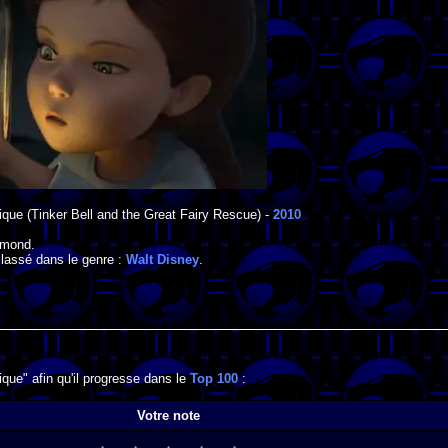
rique
(Tinker Bell and the Great Fairy Rescue) -
2010
ymond
.
classé dans le genre :
Walt Disney
.
ique" afin qu'il progresse dans le
Top 100
:
Votre note