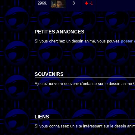
2969.
8
-1
PETITES ANNONCES
Si vous cherchez un dessin animé, vous pouvez
poster 
SOUVENIRS
Ajoutez ici votre souvenir d'enfance sur le dessin animé C
LIENS
Si vous connaissez un site intéressant sur le dessin animé