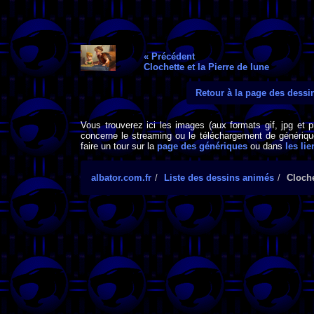
« Précédent
Clochette et la Pierre de lune
Retour à la page des dess
Vous trouverez ici les images (aux formats gif, jpg et 
concerne le streaming ou le téléchargement de générique
faire un tour sur la
page des génériques
ou dans
les lie
albator.com.fr
Liste des dessins animés
Cloche