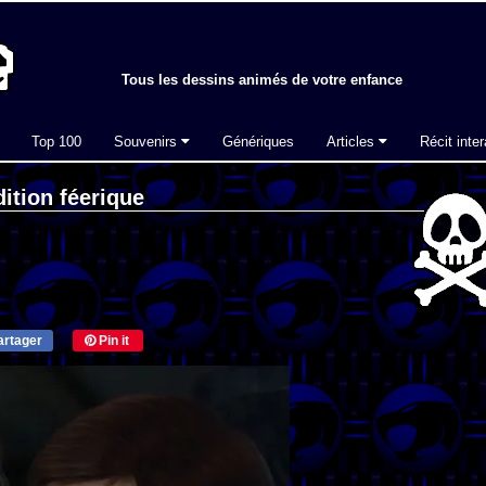
Tous les dessins animés de votre enfance
Top 100
Souvenirs
Génériques
Articles
Récit inter
ition féerique
rtager
Pin it