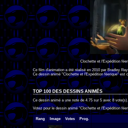
Clochette et l'Expédition fée
Ce film d'animation a été réalisé en
2010
par
Bradley Ra
Ce dessin animé "Clochette et l'Expédition féerique" est 
TOP 100 DES
DESSINS ANIMÉS
Ce dessin animé a une note de
4.75
sur
5
avec
8
vote(s).
Votez pour le dessin animé "Clochette et l'Expédition féer
Rang
Image
Votes
Prog.