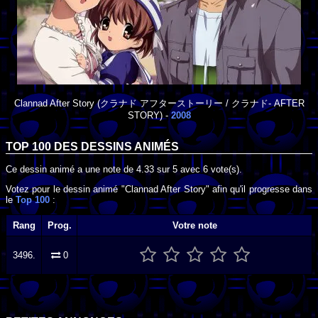
Clannad After Story
(クラナド アフターストーリー / クラナド- AFTER
STORY) -
2008
TOP 100 DES
DESSINS ANIMÉS
Ce dessin animé a une note de
4.33
sur
5
avec
6
vote(s).
Votez pour le dessin animé "Clannad After Story" afin qu'il progresse dans
le
Top 100
:
Rang
Prog.
Votre note
3496.
0