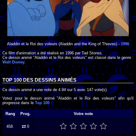
Aladdin et le Roi des voleurs
(Aladdin and the King of Thieves) -
1996
Ce film d'animation a été réalisé en
1996
par
Tad Stones
.
Ce dessin animé "Aladdin et le Roi des voleurs" est classé dans le genre :
Walt Disney
.
TOP 100 DES
DESSINS ANIMÉS
Ce dessin animé a une note de
4.94
sur
5
avec
147
vote(s).
Votez pour le dessin animé "Aladdin et le Roi des voleurs" afin qu'il
progresse dans le
Top 100
:
Rang
Prog.
Votre note
458.
0