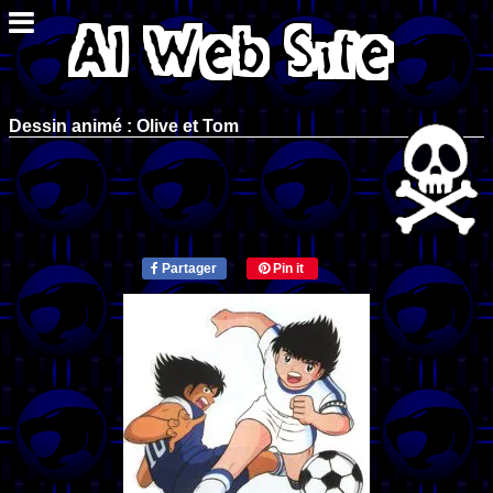
Dessin animé : Olive et Tom
Partager
Pin it