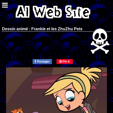
Dessin animé : Frankie et les ZhuZhu Pets
Partager
Pin it